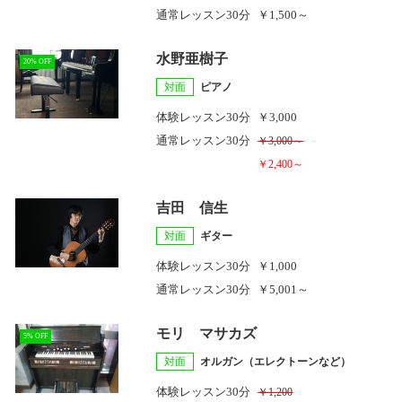
通常レッスン
30分
￥1,500～
水野亜樹子
20% OFF
対面
ピアノ
体験レッスン
30分
￥3,000
通常レッスン
30分
￥3,000～
￥2,400～
吉田 信生
対面
ギター
体験レッスン
30分
￥1,000
通常レッスン
30分
￥5,001～
モリ マサカズ
5% OFF
対面
オルガン（エレクトーンなど）
体験レッスン
30分
￥1,200