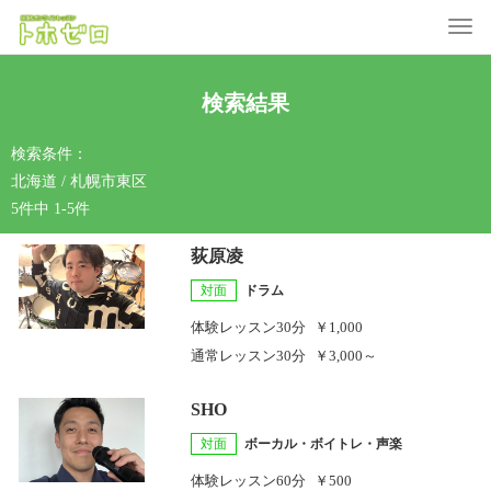
Toggle
検索結果
検索条件：
北海道 / 札幌市東区
5件中 1-5件
荻原凌
対面
ドラム
体験レッスン
30分
￥1,000
通常レッスン
30分
￥3,000～
SHO
対面
ボーカル・ボイトレ・声楽
体験レッスン
60分
￥500