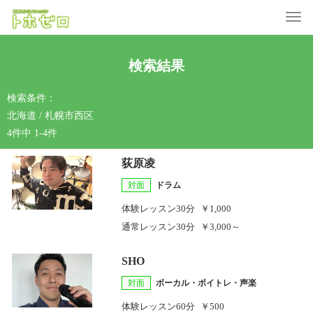
Toggle
検索結果
検索条件：
北海道 / 札幌市西区
4件中 1-4件
荻原凌
対面
ドラム
体験レッスン
30分
￥1,000
通常レッスン
30分
￥3,000～
SHO
対面
ボーカル・ボイトレ・声楽
体験レッスン
60分
￥500