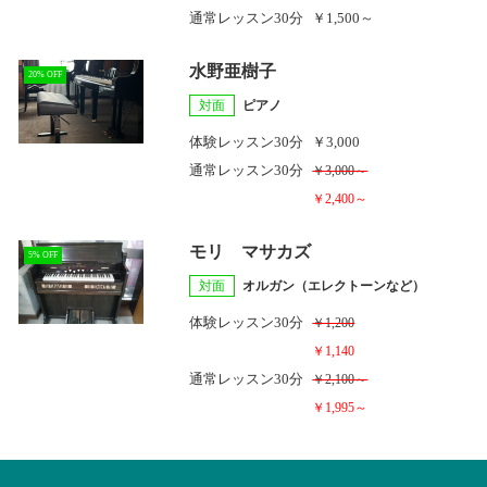
通常レッスン
30分
￥1,500～
水野亜樹子
20% OFF
対面
ピアノ
体験レッスン
30分
￥3,000
通常レッスン
30分
￥3,000～
￥2,400～
モリ マサカズ
5% OFF
対面
オルガン（エレクトーンなど）
体験レッスン
30分
￥1,200
￥1,140
通常レッスン
30分
￥2,100～
￥1,995～