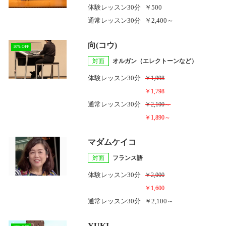
体験レッスン
30分
￥500
通常レッスン
30分
￥2,400～
向(コウ)
10% OFF
対面
オルガン（エレクトーンなど）
体験レッスン
30分
￥1,998
￥1,798
通常レッスン
30分
￥2,100～
￥1,890～
マダムケイコ
対面
フランス語
体験レッスン
30分
￥2,000
￥1,600
通常レッスン
30分
￥2,100～
YUKI