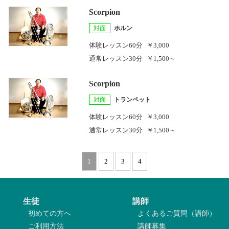
Scorpion
対面
ホルン
体験レッスン
60分
￥3,000
通常レッスン
30分
￥1,500～
Scorpion
対面
トランペット
体験レッスン
60分
￥3,000
通常レッスン
30分
￥1,500～
1
2
3
4
生徒
講師
初めての方へ
よくあるご質問（講師）
ご利用方法
講師募集