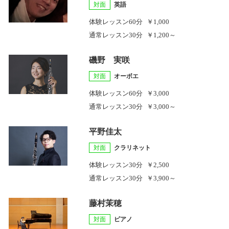
対面
英語
体験レッスン
60分
￥1,000
通常レッスン
30分
￥1,200～
磯野 実咲
対面
オーボエ
体験レッスン
60分
￥3,000
通常レッスン
30分
￥3,000～
平野佳太
対面
クラリネット
体験レッスン
30分
￥2,500
通常レッスン
30分
￥3,900～
藤村茉穂
対面
ピアノ