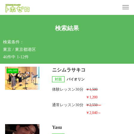
Toggle
検索結果
検索条件：
東京 / 東京都港区
46件中 1-12件
ニシムラサキコ
20% OFF
対面
バイオリン
体験レッスン
30分
￥1,500
￥1,200
通常レッスン
30分
￥2,550～
￥2,040～
Yasu