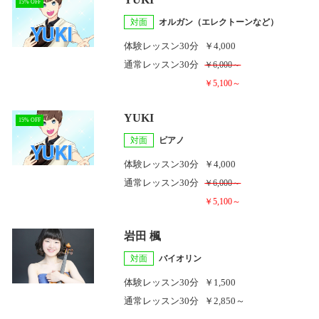
15% OFF
対面
オルガン（エレクトーンなど）
体験レッスン
30分
￥4,000
通常レッスン
30分
￥6,000～
￥5,100～
YUKI
15% OFF
対面
ピアノ
体験レッスン
30分
￥4,000
通常レッスン
30分
￥6,000～
￥5,100～
岩田 楓
対面
バイオリン
体験レッスン
30分
￥1,500
通常レッスン
30分
￥2,850～