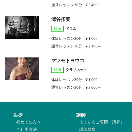
通常レッスン
30分
￥2,400～
澤谷拓実
対面
ドラム
体験レッスン
30分
￥1,000
通常レッスン
30分
￥2,100～
マツモトヨウコ
対面
クラリネット
体験レッスン
30分
￥1,000
通常レッスン
30分
￥3,000～
生徒
講師
初めての方へ
よくあるご質問（講師）
ご利用方法
講師募集