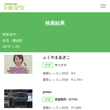
Toggle
検索結果
検索条件：
奈良 / 磯城郡
4件中 1-4件
ふくやまあきこ
対面
サックス
体験レッスン
30分
￥0
通常レッスン
30分
￥2,700～
pono.
対面
音楽制作（DTM）
体験レッスン
60分
￥3,000