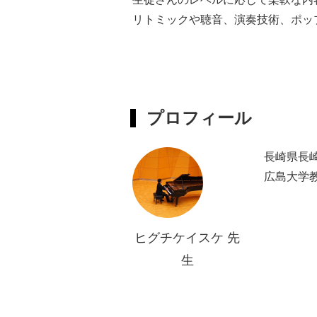
リトミックや聴音、演奏技術、ポッ
生徒さんに楽しく有意義な時間を提
プロフィール
長崎県長
広島大学教
ンクール全
クールにて
優秀賞を
ヒグチケイスケ 先
美子の各
生