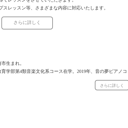
プスレッスン等、さまざまな内容に対応いたします。
供することをお約束します！
さらに詳しく
崎市生まれ。
育学部第4類音楽文化系コース在学。2019年、音の夢ピアノコ
国大会にて、努力賞受賞。2021年、日本クラシック音楽コン
さらに詳しく
入選。2023年、第50回長崎県新人演奏会オーディションにて
受賞し、演奏会に出演。ピアノを、福田典子、林田賢、土井由
氏に師事。