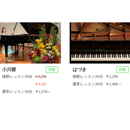
小川碧
はづき
対面
対面
体験レッスン
30分
体験レッスン
30分
￥2,200
￥2,250
通常レッスン
30分
￥2,400～
￥1,125
通常レッスン
30分
￥2,250～