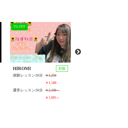
5% OFF
HIROMI
藤井知子
対面
体験レッスン
30分
体験レッスン
30分
￥1,000
￥1,250
通常レッスン
30分
￥2,70
￥1,188
通常レッスン
30分
￥2,100～
￥1,995～