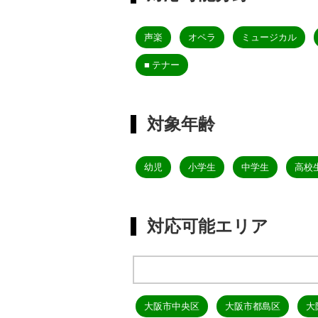
声楽
オペラ
ミュージカル
■ テナー
対象年齢
幼児
小学生
中学生
高校
対応可能エリア
大阪市中央区
大阪市都島区
大