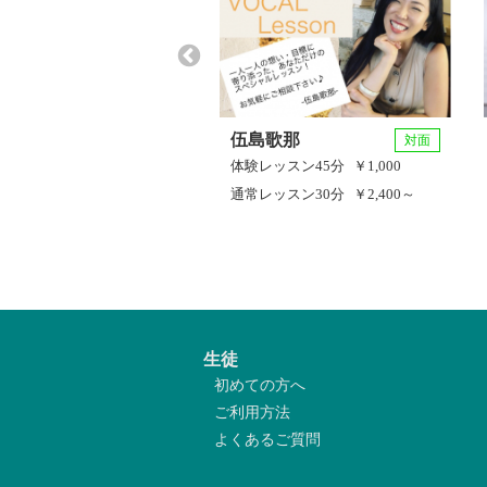
伍島歌那
対面
体験レッスン
45分
￥1,000
通常レッスン
30分
￥2,400～
生徒
初めての方へ
ご利用方法
よくあるご質問