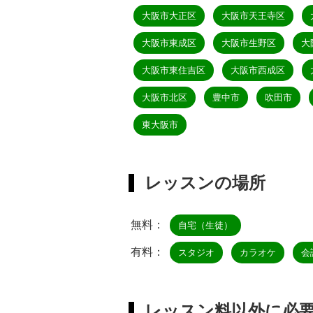
大阪市大正区
大阪市天王寺区
大阪市東成区
大阪市生野区
大
大阪市東住吉区
大阪市西成区
大阪市北区
豊中市
吹田市
東大阪市
レッスンの場所
無料：
自宅（生徒）
有料：
スタジオ
カラオケ
会
レッスン料以外に必