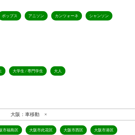
ポップス
アニソン
カンツォーネ
シャンソン
生
大学生 / 専門学生
大人
大阪：車移動 ×
阪市福島区
大阪市此花区
大阪市西区
大阪市港区