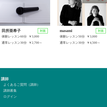
田所亜希子
masami
対面
対面
体験レッスン
60分
￥3,000
体験レッスン
50分
￥3,000
通常レッスン
30分
￥2,700～
通常レッスン
30分
￥4,500～
講師
よくあるご質問（講師）
講師募集
ログイン