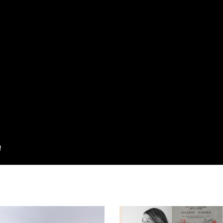
バリンカイ役で出演。また、久保洋子氏作曲室内オペラ《楊貴
士役で出演し、世界初演の成功に携わる。また、バッハ作曲
ィカト》、《カンタータ55番》、《クリスマスオラトリオ》、
受難曲》等の宗教曲や、ベートーヴェン作曲《交響曲第9番 ニ
ノールソロ、エヴァンゲリストを務める。ミュージカルにおい
マンマ・ミーア！》にてハリー・ブライト役を演じ、《メリ
ズ》では一公演内でブーム海軍大佐/警官/フォン・ハスラー/
演じる。声楽を附田恵里子、小玉晃、Dietrich Herschelの各氏
ドイツリート演唱を岡原慎也氏に師事。現在大阪音楽大学演奏
ドイツリート協会会員。