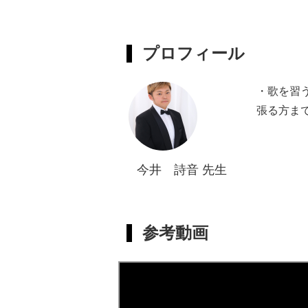
プロフィール
・歌を習
張る方ま
・お子様
す！
・ポップ
今井 詩音 先生
でも歓迎
・受講生
・グルー
参考動画
大阪音楽
大学大学
までに歌