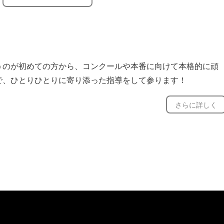
うのが初めての方から、コンクールや本番に向けて本格的に頑
で、ひとりひとりに寄り添った指導をして参ります！
〜シニアの方まで、幅広い年齢層の皆様に歌唱指導しておりま
さらに詳しく
ス、クラシック、ミュージカル、《第九》などの合唱曲など何
！
のコンクール受賞例有り！
プレッスン相談可能！
大学音楽学部音楽学科声楽専攻卒業。卒業時に優秀賞受賞。同
院音楽研究科声楽専攻(歌曲・オラトリオ系)修士課程修了。これ
劇《こうもり》アイゼンシュタイン役、ブリント役、《ジプシ