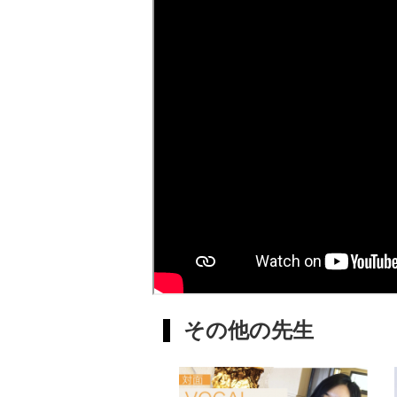
ー男爵》
妃》に方
《マニフ
《ヨハネ
調》のテ
ては、《
ー・ポピン
の声の4役を
に師事。
員。日本
その他の先生