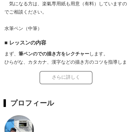
気になる方は、楽氣専用紙も用意（有料）していますの
でご相談ください。
水筆ペン（中筆）
■ レッスンの内容
まず、
筆ペンのでの描き方をレクチャー
します。
ひらがな、カタカナ、漢字などの描き方のコツを指導しま
す。
さらに詳しく
特に、楽氣流の描き方は
書道とはまるで違う
ので最初は戸
惑いがあるかもしれません。
プロフィール
懇切丁寧にわかりやすく説明していきますが、分からない
ところがありましたら
遠慮なく気軽にお尋ねください。