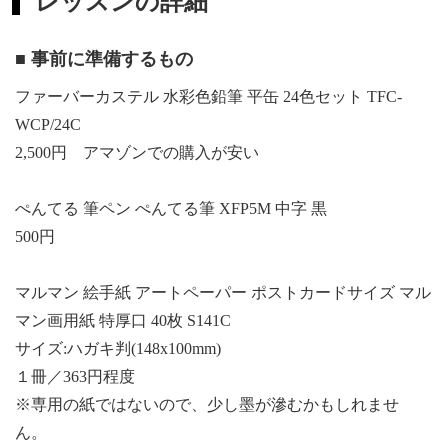
レッスンの詳細
■ 事前に準備するもの
ファーバーカステル 水彩色鉛筆 平缶 24色セット TFC-
WCP/24C
2,500円 アマゾンでの購入が安い
ぺんてる 筆ペン ぺんてる筆 XFP5M 中字 黒
500円
マルマン 絵手紙 アートペーパー ポストカードサイズ マル
マン画用紙 特厚口 40枚 S141C
サイズ:ハガキ判(148x100mm)
１冊／363円程度
※専用の紙ではないので、少し墨が滲むかもしれませ
ん。