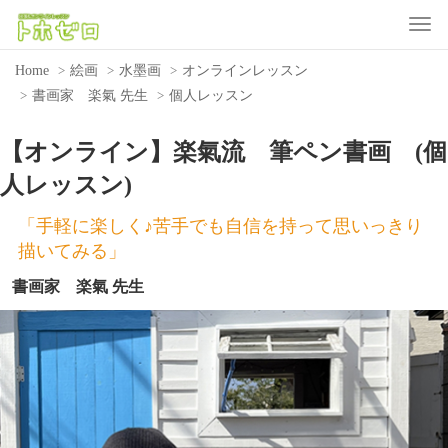
Toggle
Home
絵画
水墨画
オンラインレッスン
書画家 楽氣 先生
個人レッスン
【オンライン】楽氣流 筆ペン書画 (個
人レッスン)
「手軽に楽しく♪苦手でも自信を持って思いっきり
描いてみる」
書画家 楽氣 先生
Previous
Nex