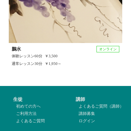
鵬水
オンライン
体験レッスン
60分
￥3,500
通常レッスン
30分
￥1,950～
生徒
講師
初めての方へ
よくあるご質問（講師）
ご利用方法
講師募集
よくあるご質問
ログイン