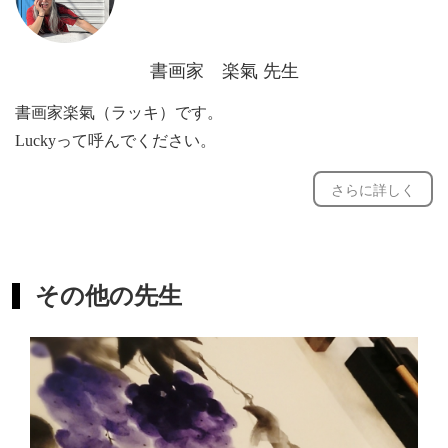
体験の場合は
、時間内で作品を仕上げますので詳しい描き
方は多少省略になります。
書画家 楽氣 先生
ある程度慣れてくると、描きたいもののリクエスト（事前
書画家楽氣（ラッキ）です。
に）を受け付けますので
Luckyって呼んでください。
より楽しく学べるのではないかと思います。
手軽に筆ペンで友人や知人にカードを送って欲しい、とい
さらに詳しく
う思いで筆ペン書画をレクチャーしたいと思っています。
人と人を優しく、思いやりと温かいメッセージを超アナロ
グで繋ぎたいのです。
この超アナログのメッセージカードが一人でも多くの世界
その他の先生
の人たちに広がれば幸せです♪
長いことデザインの仕事に関わってきました。平面から立
体まで、楽しいを沢山♪( ´θ｀)
この経験でお役に立てれば幸いです。