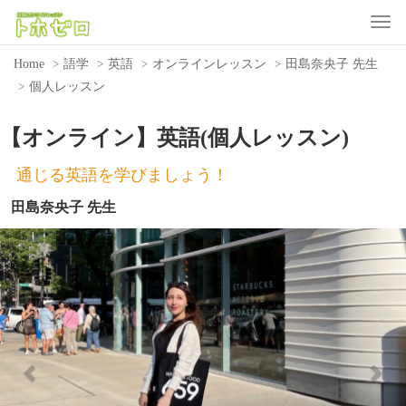
Toggle
Home
語学
英語
オンラインレッスン
田島奈央子 先生
個人レッスン
【オンライン】英語(個人レッスン)
通じる英語を学びましょう！
田島奈央子 先生
Previous
Nex