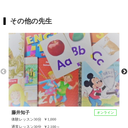
ド音楽院に入学。
どのような目的にも対応可能です。
2018年、ジュリアード音楽院学士を首席で卒業。
ジュリアード大学院及びイェール大学院に全額奨学金授与
その他の先生
楽しい学び方で早く上達していただけるように
で合格。大友直人氏とアラン・ギルバート氏が若手音楽家
努めて参りたいと思います。
と音楽を創るコンサートに選ばれる。横浜シンフォニエッ
タと共演。WOMAN雑誌出版記念セレモニーにてゲスト出
どうぞお気軽にお問い合わせくださいませ。
演。米国大使館、オーストリア大使館にてゲストアーティ
ストとして演奏。
ジュリアード音楽院音楽修士を首席で卒業。
１位: ニューヨーク国際音楽コンクール
１位: ウェストフィールド国際音楽コンクール
１位: リズマ国際音楽コンクール
１位: ジュリアードソリストコンクール
藤井知子
（リンカーン・センターやカーネギーホールで演奏)
オンライン
体験レッスン
30分
￥1,000
１位: サウンド国際音楽コンクール
通常レッスン
30分
￥2,100～