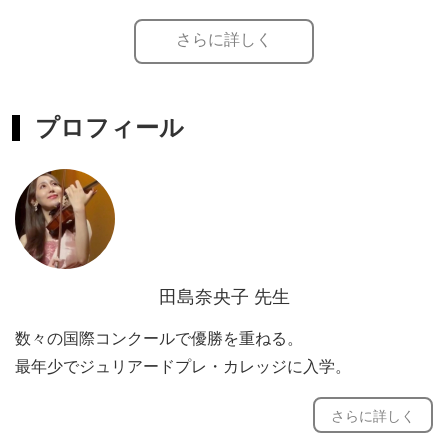
さらに詳しく
小さなお子さまから大人の方まで
幅広いレベルでレッスンさせていただきます。
楽しく英会話を学びましょう！
プロフィール
初心者の方から、海外への留学やご出張に向けてのお手伝
いもさせていただきます。
幼少期からアメリカで育ったため、教育はアメリカを中心
に受けてきております。現地で使われるネイティブの発音
を学びたい方にも適切なアドバイスをさせていただきま
田島奈央子 先生
す。
数々の国際コンクールで優勝を重ねる。
留学をお考え方や、海外旅行に向けてのお勉強も
最年少でジュリアードプレ・カレッジに入学。
お助けさせていただきます。
ローマ教皇ベネディクト16世訪米時、演奏を披露。
レポート、エッセイ、書類などを書くためのアドバイス
さらに詳しく
サントリー他スポンサーより全額奨学金授与でジュリアー
や、実際に書き方もお教え致します。