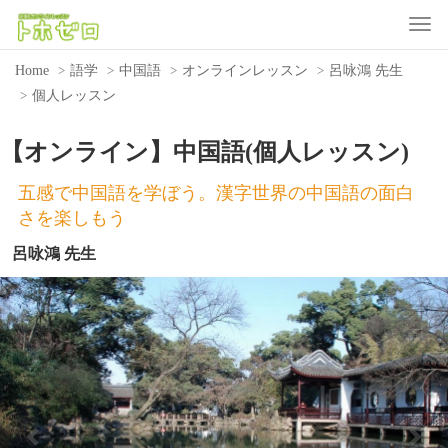
Toggle
Home
語学
中国語
オンラインレッスン
呂咏鴻 先生
個人レッスン
【オンライン】中国語(個人レッスン)
五感で中国語を学ぼう。漢字世界の中国語の面白
さを楽しもう
呂咏鴻 先生
Previous
Nex