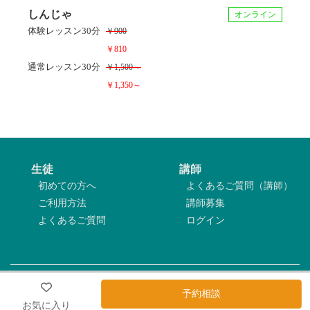
しんじゃ
また、これからもより多様な場面と形で自分の日中両言語
オンライン
体験レッスン
30分
￥900
文化の知識・スキル・経験を活かして日中両国の架け橋に
￥810
なればと存じます。
通常レッスン
30分
￥1,500～
￥1,350～
生徒
講師
初めての方へ
よくあるご質問（講師）
ご利用方法
講師募集
よくあるご質問
ログイン
利用規約
|
プライバシーポリシー
|
特定商取引法表記
|
運営会社
予約相談
Copyright©2026 トホゼロ All Rights Reserved.
お気に入り