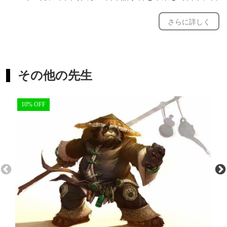
学しました。
さらに詳しく
大阪府立大学大学院人間社会学研究科修士課程で滞日外国
人日本語支援及び多文化共生社会に関する課題を勉強しま
した。
大学時代から得意な分野は日中言語対照比較知識です。そ
その他の先生
れを活かして日本人に中国語を教えることが出好きです。
留学期間中、多数の語学教室で中国語レッスン、大手企業
10% OFF
（シャープなど）の中国駐在員赴任前の中国語研修レッス
ン、政府機関（入管局など）の職員の中国語研修レッスン
を教えた経験があります。
2011年に大学院卒業後、大阪市にある多言語翻訳・DTP・
印刷の会社に就職したのです。現在も会社員として中国語
翻訳校正関係の仕事をしています。
社会人になってから会社員でありながら平日の夜や土日休
日に語学教室に頼まれて中国語レッスン及び休日の専門学
校の中国語講座を教えに行ったりしています。