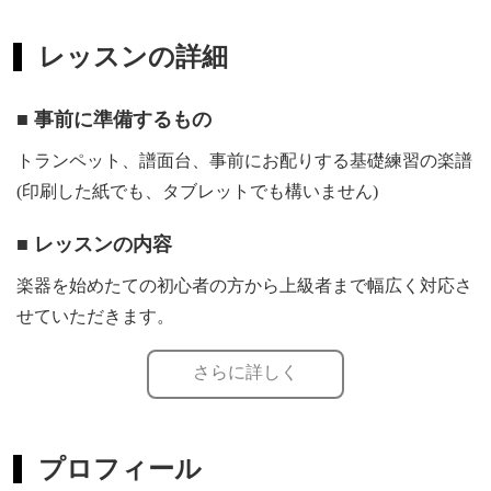
レッスンの詳細
■ 事前に準備するもの
トランペット、譜面台、事前にお配りする基礎練習の楽譜
(印刷した紙でも、タブレットでも構いません)
■ レッスンの内容
楽器を始めたての初心者の方から上級者まで幅広く対応さ
せていただきます。
レッスンは基本的に、ウォーミングアップ、基礎練、吹き
さらに詳しく
たい曲という流れで行います。
リラックスした息を流すことや、吹きたいものを明確にイ
メージするといったことに重きを置いてレッスンします。
プロフィール
皆さんの演奏がどんどん楽に、もっと表現しやすくなるこ