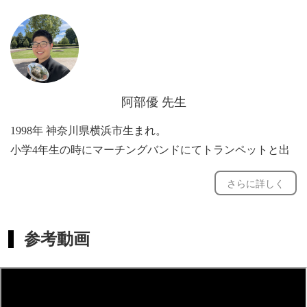
とを目指します。メンタルに関することや演奏しやすい身
体づくりなど、舞台に強くなるためのアドバイスもさせて
いただきます。
阿部優 先生
1998年 神奈川県横浜市生まれ。
小学4年生の時にマーチングバンドにてトランペットと出
会い、プロの道を目指す。
さらに詳しく
2017年 横浜市立戸塚高等学校音楽コースを卒業。
2021年 東京藝術大学音楽学部器楽科トランペット専攻を
卒業後渡独。
参考動画
ミュンヘン音楽・演劇大学の修士課程にてハネス・ロイビ
ン(元バイエルン放送交響楽団首席)氏に師事。
2022年からカールスルーエ音楽大学に移り、国際的ソリス
トであるラインホルト・フリードリヒ氏のクラスにて現在