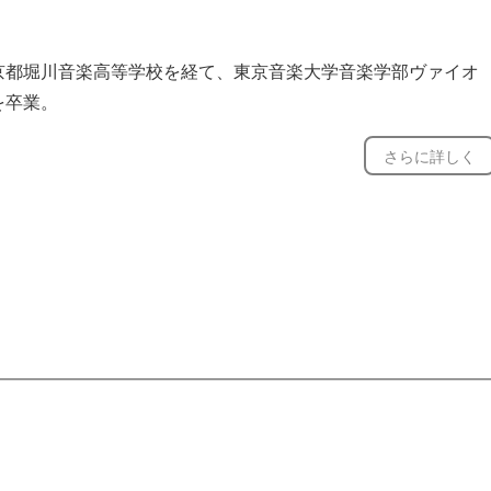
京都堀川音楽高等学校を経て、東京音楽大学音楽学部ヴァイオ
を卒業。
キュラムを組み、基礎をしっかり身につけながら進めていきま
リーランスとしてオーケストラ、室内楽、ライブ演奏、レコー
がら指導していますので、無理なく取り組んでいただけます。
さらに詳しく
等活動は多岐に渡る。
く弾きたい」「毎日の練習の仕方が分からない」といったご要
ゲーム音楽のアレンジ演奏を中心とした弦楽四重奏団の主宰と
相談ください。
動中。
ヴァイオリンを松岡典子、田渕洋子、篠崎功子各氏に師事。
ックヴァイオリン奏者としても活動しており、プロムジカ・バ
アカデミーに参加。シギスヴァルト・クイケンのマスタークラ
クからポップス、歌謡曲まで幅広く対応しています。
。
ている方のオーケストラ曲の練習など、具体的な目標に合わせ
にバロックヴァイオリンを渡邊慶子、池田梨枝子各氏に師事。
いに積み重ねながらご自身のペースで進めていきましょう。
までの経験を活かしながら、少しずつ感覚を取り戻し、次のス