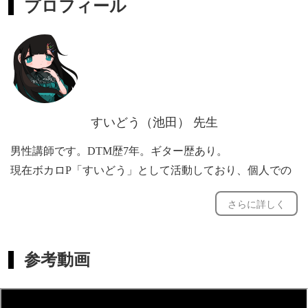
プロフィール
標に合わせたDTMレッスンを行います。
基本的には、
・コード進行の作り方
・スケールや音楽理論の基礎
すいどう（池田） 先生
・メロディの作り方
・楽器や音色の選び方
男性講師です。DTM歴7年。ギター歴あり。
・アレンジの考え方
現在ボカロP「すいどう」として活動しており、個人での
・エフェクトの使い方
作曲依頼、MIX依頼の実績もあります。商業でのお仕事で
・MIXの基礎と実践
さらに詳しく
は、映画「東京逃避行」の挿入歌を担当させていただきま
した。作曲スタイルに関しては、電子的なサウンドからバ
といった内容を、楽曲制作の流れに沿って順序立てて学ん
ンドサウンドまで、様々な音楽を好んで聴き、幅広いジャ
でいきます。
参考動画
ンルの観点からサウンドメイキングを行っています。
ただし、「まずは1曲完成させたい」「理論は後から学び