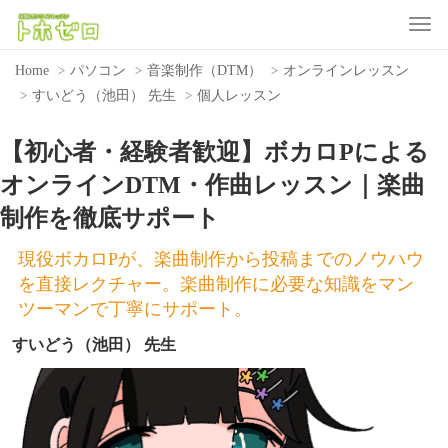
Toggle
Home
パソコン
音楽制作（DTM）
オンラインレッスン
すいどう（池田） 先生
個人レッスン
【初心者・経験者歓迎】ボカロPによる
オンラインDTM・作曲レッスン｜楽曲
制作を徹底サポート
現役ボカロPが、楽曲制作から投稿までのノウハウ
を直接レクチャー。楽曲制作に必要な知識をマン
ツーマンで丁寧にサポート。
すいどう（池田） 先生
Previous
Nex