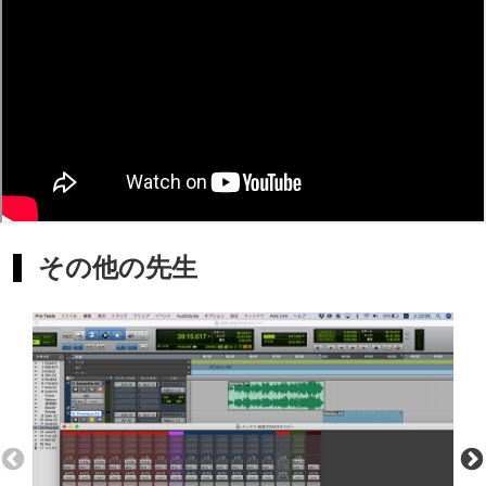
たい」「ボカロ曲を作ってみたい」「MIXだけ学びたい」
など、目標は人それぞれです。
そのため、レッスン内容は決まったカリキュラムだけでは
なく、生徒様のやりたいことや現在のレベルに合わせて柔
軟に調整いたします。
難しい理論から入るのではなく、実際に曲を作りながら必
要な知識を身につける進め方も可能です。初心者の方でも
その他の先生
安心して受講いただけます。
Cubaseの導入や基本操作から、作曲・編曲・サウンドメイ
ク・MIXまで幅広くサポートいたします。
【こんな方におすすめ】