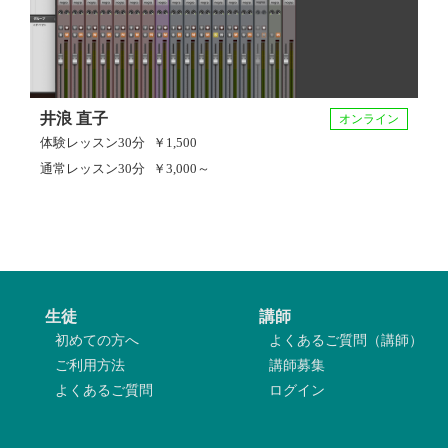
・DTMやCubaseをこれから始めてみたい方
・ボカロ曲やオリジナル楽曲を制作してみたい方
・作曲や編曲の基礎を学びたい方
・音作りやMIXの技術を向上させたい方
井浪 直子
オンライン
・独学で伸び悩んでいる方
体験レッスン
30分
￥1,500
・自分のペースで音楽制作を学びたい方
通常レッスン
30分
￥3,000～
生徒
講師
初めての方へ
よくあるご質問（講師）
ご利用方法
講師募集
よくあるご質問
ログイン