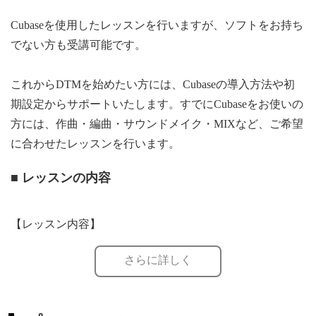
Cubaseを使用したレッスンを行いますが、ソフトをお持ち
でない方も受講可能です。
これからDTMを始めたい方には、Cubaseの導入方法や初
期設定からサポートいたします。すでにCubaseをお使いの
方には、作曲・編曲・サウンドメイク・MIXなど、ご希望
に合わせたレッスンを行います。
■ レッスンの内容
【レッスン内容】
さらに詳しく
※講師は男性です。レッスン受講をご検討の際は、あらか
じめご承知おきください。
初心者の方から中級者の方まで、一人ひとりのレベルや目