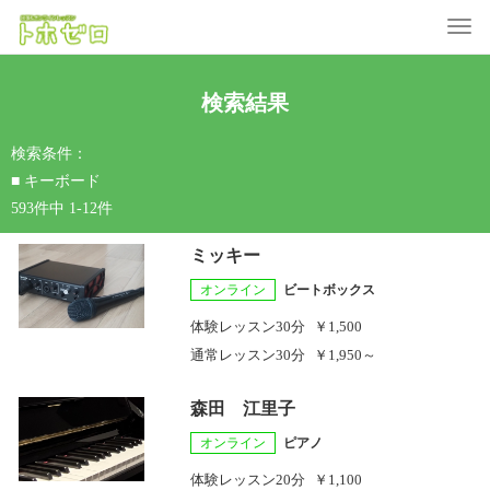
Toggle
検索結果
検索条件：
■ キーボード
593件中 1-12件
ミッキー
オンライン
ビートボックス
体験レッスン
30分
￥1,500
通常レッスン
30分
￥1,950～
森田 江里子
オンライン
ピアノ
体験レッスン
20分
￥1,100