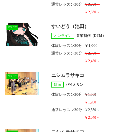
通常レッスン
30分
￥3,000～
￥2,850～
すいどう（池田）
10% OFF
オンライン
音楽制作（DTM）
体験レッスン
30分
￥1,000
通常レッスン
30分
￥2,700～
￥2,430～
ニシムラサキコ
20% OFF
対面
バイオリン
体験レッスン
30分
￥1,500
￥1,200
通常レッスン
30分
￥2,550～
￥2,040～
ニシムラサキコ