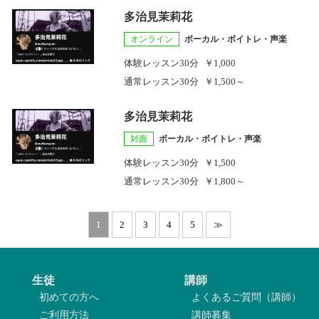
多治見茉莉花
オンライン
ボーカル・ボイトレ・声楽
体験レッスン
30分
￥1,000
通常レッスン
30分
￥1,500～
多治見茉莉花
対面
ボーカル・ボイトレ・声楽
体験レッスン
30分
￥1,500
通常レッスン
30分
￥1,800～
1
2
3
4
5
≫
生徒
講師
初めての方へ
よくあるご質問（講師）
ご利用方法
講師募集