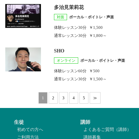
多治見茉莉花
対面
ボーカル・ボイトレ・声楽
体験レッスン
30分
￥1,500
通常レッスン
30分
￥1,800～
SHO
オンライン
ボーカル・ボイトレ・声楽
体験レッスン
60分
￥500
通常レッスン
30分
￥1,500～
1
2
3
4
5
≫
生徒
講師
初めての方へ
よくあるご質問（講師）
ご利用方法
講師募集