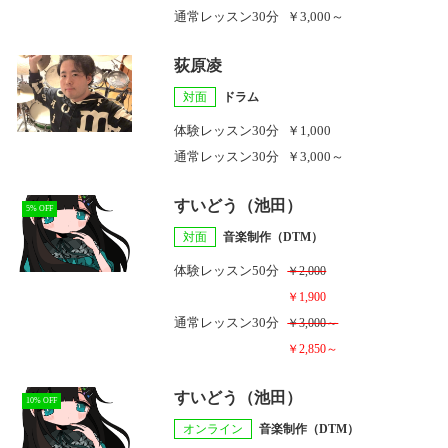
通常レッスン
30分
￥3,000～
荻原凌
対面
ドラム
体験レッスン
30分
￥1,000
通常レッスン
30分
￥3,000～
すいどう（池田）
5% OFF
対面
音楽制作（DTM）
体験レッスン
50分
￥2,000
￥1,900
通常レッスン
30分
￥3,000～
￥2,850～
すいどう（池田）
10% OFF
オンライン
音楽制作（DTM）