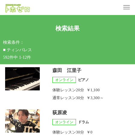
Toggle
検索結果
検索条件：
■ ティンバレス
592件中 1-12件
森田 江里子
オンライン
ピアノ
体験レッスン
20分
￥1,100
通常レッスン
30分
￥3,300～
荻原凌
オンライン
ドラム
体験レッスン
30分
￥0