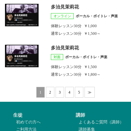
多治見茉莉花
オンライン
ボーカル・ボイトレ・声楽
体験レッスン
30分
￥1,000
通常レッスン
30分
￥1,500～
多治見茉莉花
対面
ボーカル・ボイトレ・声楽
体験レッスン
30分
￥1,500
通常レッスン
30分
￥1,800～
1
2
3
4
5
≫
生徒
講師
初めての方へ
よくあるご質問（講師）
ご利用方法
講師募集