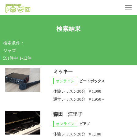
Toggle
検索結果
検索条件：
ジャズ
591件中 1-12件
ミッキー
オンライン
ビートボックス
体験レッスン
30分
￥1,000
通常レッスン
30分
￥1,950～
森田 江里子
オンライン
ピアノ
体験レッスン
20分
￥1,100