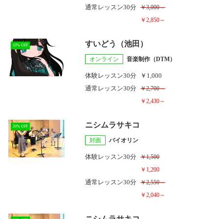
通常レッスン
30分
￥3,000～
￥2,850～
すいどう（池田）
10% OFF
オンライン
音楽制作（DTM）
体験レッスン
30分
￥1,000
通常レッスン
30分
￥2,700～
￥2,430～
ニシムラサキコ
20% OFF
対面
バイオリン
体験レッスン
30分
￥1,500
￥1,200
通常レッスン
30分
￥2,550～
￥2,040～
ニシムラサキコ