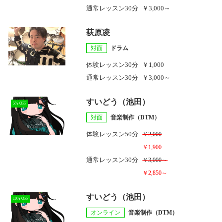
通常レッスン
30分
￥3,000～
荻原凌
対面
ドラム
体験レッスン
30分
￥1,000
通常レッスン
30分
￥3,000～
すいどう（池田）
5% OFF
対面
音楽制作（DTM）
体験レッスン
50分
￥2,000
￥1,900
通常レッスン
30分
￥3,000～
￥2,850～
すいどう（池田）
10% OFF
オンライン
音楽制作（DTM）