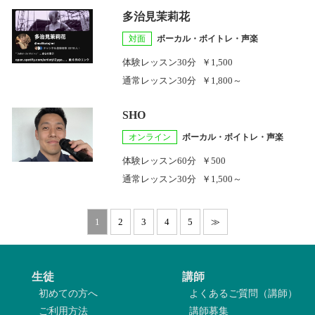
多治見茉莉花
対面
ボーカル・ボイトレ・声楽
体験レッスン
30分
￥1,500
通常レッスン
30分
￥1,800～
SHO
オンライン
ボーカル・ボイトレ・声楽
体験レッスン
60分
￥500
通常レッスン
30分
￥1,500～
1
2
3
4
5
≫
生徒
講師
初めての方へ
よくあるご質問（講師）
ご利用方法
講師募集