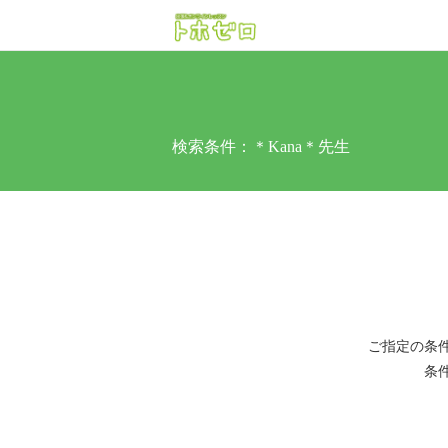
検索条件：
＊Kana＊先生
ご指定の条
条