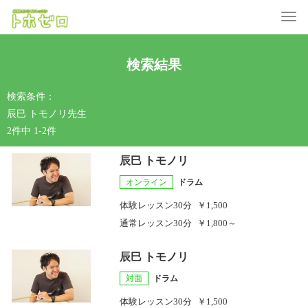
Toggle
検索結果
検索条件：
辰巳 トモノリ先生
2件中 1-2件
辰巳 トモノリ
オンライン
ドラム
体験レッスン
30分
￥1,500
通常レッスン
30分
￥1,800～
辰巳 トモノリ
対面
ドラム
体験レッスン
30分
￥1,500