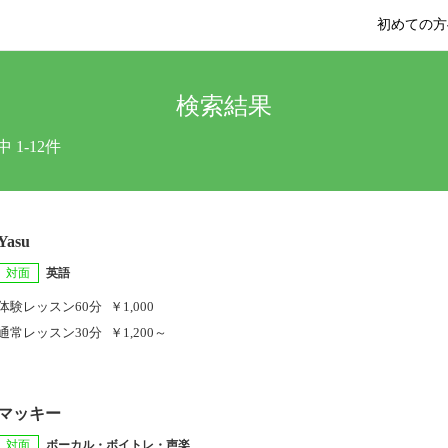
初めての方
検索結果
中 1-12件
Yasu
対面
英語
体験レッスン
60分
￥1,000
通常レッスン
30分
￥1,200～
マッキー
対面
ボーカル・ボイトレ・声楽