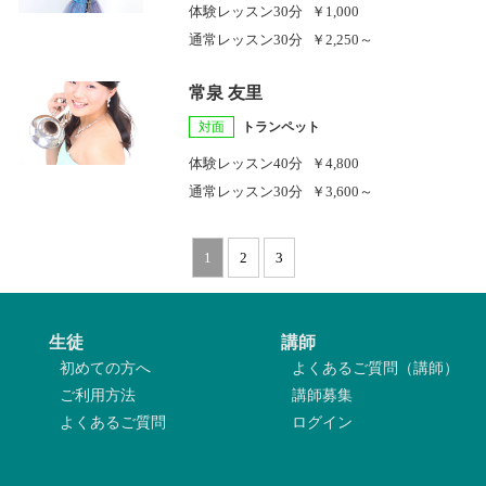
体験レッスン
30分
￥1,000
通常レッスン
30分
￥2,250～
常泉 友里
対面
トランペット
体験レッスン
40分
￥4,800
通常レッスン
30分
￥3,600～
1
2
3
生徒
講師
初めての方へ
よくあるご質問（講師）
ご利用方法
講師募集
よくあるご質問
ログイン