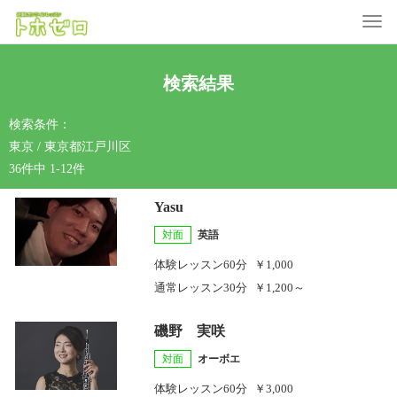
Toggle
検索結果
検索条件：
東京 / 東京都江戸川区
36件中 1-12件
Yasu
対面
英語
体験レッスン
60分
￥1,000
通常レッスン
30分
￥1,200～
磯野 実咲
対面
オーボエ
体験レッスン
60分
￥3,000