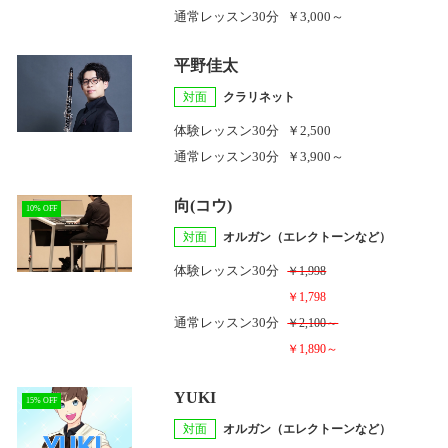
通常レッスン
30分
￥3,000～
平野佳太
対面
クラリネット
体験レッスン
30分
￥2,500
通常レッスン
30分
￥3,900～
向(コウ)
10% OFF
対面
オルガン（エレクトーンなど）
体験レッスン
30分
￥1,998
￥1,798
通常レッスン
30分
￥2,100～
￥1,890～
YUKI
15% OFF
対面
オルガン（エレクトーンなど）