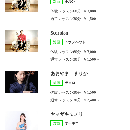
対面
ホルン
体験レッスン
60分
￥3,000
通常レッスン
30分
￥1,500～
Scorpion
対面
トランペット
体験レッスン
60分
￥3,000
通常レッスン
30分
￥1,500～
あおやま まりか
対面
チェロ
体験レッスン
30分
￥1,500
通常レッスン
30分
￥2,400～
ヤマザキミノリ
対面
オーボエ