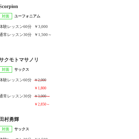
Scorpion
対面
ユーフォニアム
体験レッスン
60分
￥3,000
通常レッスン
30分
￥1,500～
サクモトマサノリ
対面
サックス
体験レッスン
60分
￥2,000
￥1,800
通常レッスン
30分
￥3,000～
￥2,850～
田村勇輝
対面
サックス