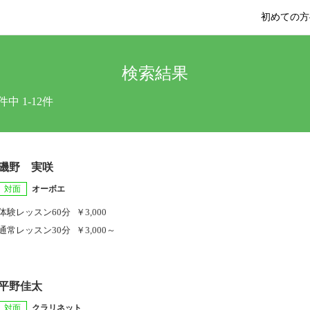
初めての方
検索結果
件中 1-12件
磯野 実咲
対面
オーボエ
体験レッスン
60分
￥3,000
通常レッスン
30分
￥3,000～
平野佳太
対面
クラリネット