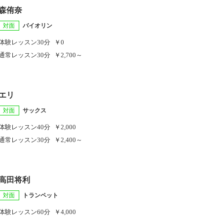
森侑奈
対面
バイオリン
体験レッスン
30分
￥0
通常レッスン
30分
￥2,700～
エリ
対面
サックス
体験レッスン
40分
￥2,000
通常レッスン
30分
￥2,400～
高田将利
対面
トランペット
体験レッスン
60分
￥4,000