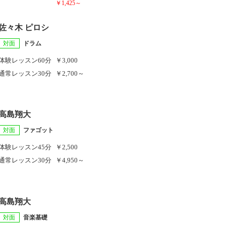
￥1,425～
佐々木 ピロシ
対面
ドラム
体験レッスン
60分
￥3,000
通常レッスン
30分
￥2,700～
高島翔大
対面
ファゴット
体験レッスン
45分
￥2,500
通常レッスン
30分
￥4,950～
高島翔大
対面
音楽基礎