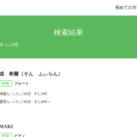
初めての方
検索結果
中 1-12件
成 希蘭（そん ふぃらん）
対面
フルート
体験レッスン
30分
￥1,500
通常レッスン
30分
￥2,400～
MAKI
対面
ピアノ