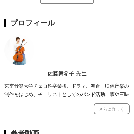
レッスンを習いたいと思われたきっかけ、目的、楽しみ
プロフィール
方、ペースは生徒さん十人十色。
あの曲をチェロで弾きたい。
基本からじっくり学びたい。
チェロという楽器を弾いてみたかった。
他の楽器とアンサンブルがしたい。など
佐藤舞希子 先生
生徒さんそれぞれの思いに沿うレッスン内容をご提案しな
東京音楽大学チェロ科卒業後、ドラマ、舞台、映像音楽の
がら一緒に作ってまいります。
制作をはじめ、チェリストとしてのバンド活動、箏や三味
レッスン頻度やペース、ご希望など是非ご相談ください。
線との和洋折衷ユニット、ソロライブ他、オリジナルにこ
さらに詳しく
だわった幅広いジャンルで積極的に活動を行う。
また、基本的なレッスン使用テキストもございますが、作
曲の仕事もしておりその観点から、生徒さんの得意や課
題、スキルに応じ、生徒さん専用オリジナル曲を作りお渡
参考動画