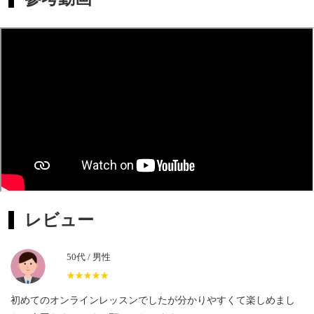
しすることもございます。こんな曲を弾いてみたい♪など
イメージございましたらお伝えください。
そして、わたくし自身3歳から15歳まで音大付属音楽教室
でピアノを習っていた経験がありピアノもお教えすること
が可能です。生徒さんの弾くチェロ演奏にピアノ伴奏とし
て入り、ハーモニーやリズムなど一緒に合わせ、一つの曲
を作るレッスンはとても楽しくお勧めです。
チェロという温かみある音色を体感しながら楽器を通じ、
楽しみが増していくレッスンをサポートいたします。
レビュー
オンラインでのちょこっとアドバイスや、
50代 / 男性
隙間時間などを利用し気軽にレッスンを受けてみたいなど
★★★★★
☆☆☆☆☆
のご希望もぜひご相談ください。
初めてのオンラインレッスンでしたが分かりやすくて楽しめまし