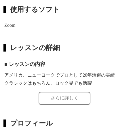
使用するソフト
Zoom
レッスンの詳細
■ レッスンの内容
アメリカ、ニューヨークでプロとして20年活躍の実績
クラシックはもちろん、ロック界でも活躍
さらに詳しく
基本をバッチリ押さえて、好きな曲を弾こう
クラシック基本、クラシック・スタンダード
プロフィール
リズム、コードを使ったスケールやアルペジオのエキササ