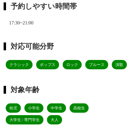
予約しやすい時間帯
17:30~21:00
対応可能分野
クラシック
ポップス
ロック
ブルース
演歌
対象年齢
幼児
小学生
中学生
高校生
大学生 / 専門学生
大人