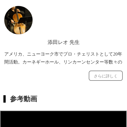
イズ
初心者用オリジナルメソッド
Orchestra excerpts (オーケストラパートの抜粋)
セブチェック、デュポール、ポッパー等のエチュード
JPop, 洋楽、ミュージカル、映画・ゲーム音楽
添田レオ 先生
オーデイション・プレップ
鈴木メソード対応可
アメリカ、ニューヨーク市でプロ・チェリストとして20年
間活動。カーネギーホール、リンカーンセンター等数々の
名ホールで演奏。ニューヨークフィル、メトロポリタンオ
さらに詳しく
ペラ、セイント・ルークス室内楽団の団員達、ジュリアー
ド音楽院、マネス音楽院の教員達と頻繁に共演する。ロッ
ク・チェリストとしてもYeah Yeah Yeahs等のメジャーアー
参考動画
ティスト達と共演。Iceland Airwaveロック祭でも出演。
マンハッタン音楽院卒。ナサニエル・ローゼン、シャウ
ナ・ロルストン師事。
ニューヨーク大学作曲科博士号。